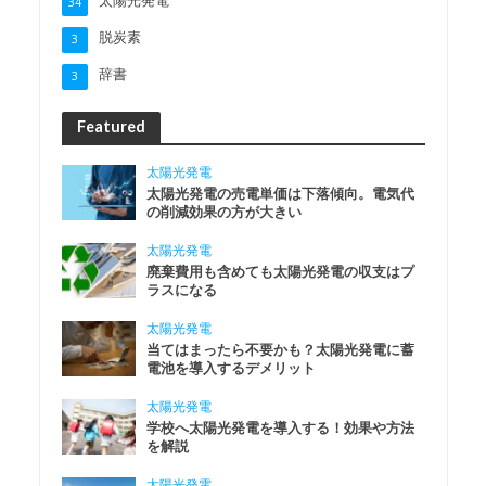
34
脱炭素
3
辞書
3
Featured
太陽光発電
太陽光発電の売電単価は下落傾向。電気代
の削減効果の方が大きい
太陽光発電
廃棄費用も含めても太陽光発電の収支はプ
ラスになる
太陽光発電
当てはまったら不要かも？太陽光発電に蓄
電池を導入するデメリット
太陽光発電
学校へ太陽光発電を導入する！効果や方法
を解説
太陽光発電