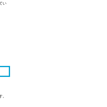
てい
す。