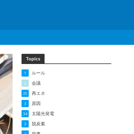
Topics
ルール
1
会議
2
再エネ
25
原因
3
太陽光発電
34
脱炭素
3
辞書