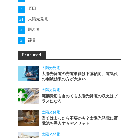
原因
3
太陽光発電
34
脱炭素
3
辞書
3
Featured
太陽光発電
太陽光発電の売電単価は下落傾向。電気代
の削減効果の方が大きい
太陽光発電
廃棄費用も含めても太陽光発電の収支はプ
ラスになる
太陽光発電
当てはまったら不要かも？太陽光発電に蓄
電池を導入するデメリット
太陽光発電