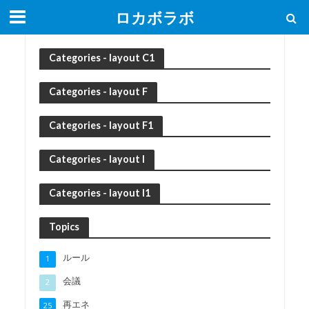
ロカボラボ
Categories - layout C1
Categories - layout F
Categories - layout F1
Categories - layout I
Categories - layout I1
Topics
ルール
1
会議
2
再エネ
25