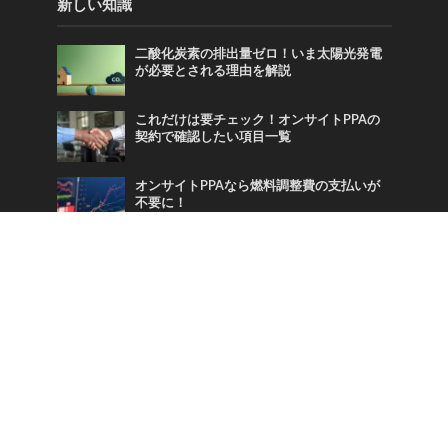
新しい知識
二酸化炭素の排出量ゼロ！いま太陽光発電
が必要とされる理由を解説
これだけは要チェック！オンサイトPPAの
契約で確認したい項目一覧
オンサイトPPAなら燃料調整費の支払いが
不要に！
Tags
COP
FIP
FIT
PPA
SDGs
二酸化炭素
再生可能エネルギー
地球温暖化
太陽光発電
気候変動
温室効果ガス
火力発電
炭素税
蓄電池