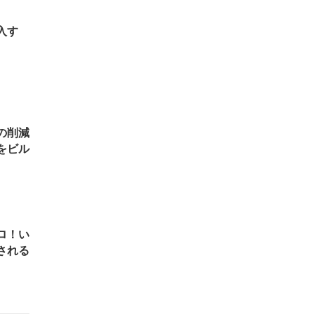
入す
の削減
をビル
ロ！い
される