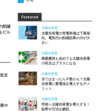
3
Featured
の削減
太陽光発電
をビル
太陽光発電の売電単価は下落傾
向。電気代の削減効果の方が大
きい
太陽光発電
廃棄費用も含めても太陽光発電
の収支はプラスになる
太陽光発電
収支
当てはまったら不要かも？太陽
光発電に蓄電池を導入するデメ
リット
太陽光発電
学校へ太陽光発電を導入する！
果や
効果や方法を解説