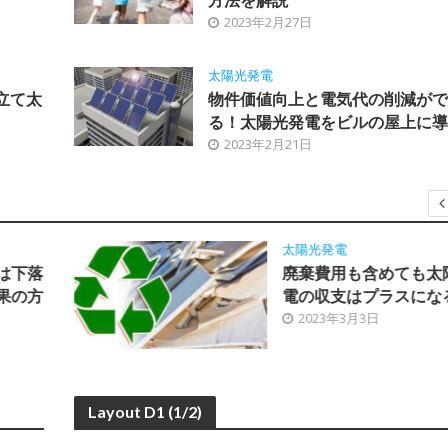
2023年2月27日
太陽光発電
野立て太
物件価値向上と電気代の削減がで
る！太陽光発電をビルの屋上に導
2023年2月21日
太陽光発電
は下落
廃棄費用も含めても太
果の方
電の収支はプラスにな
2023年3月3日
Layout D1 (1/2)