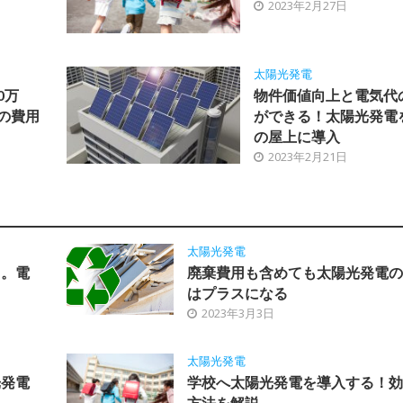
2023年2月27日
太陽光発電
0万
物件価値向上と電気代
の費用
ができる！太陽光発電
の屋上に導入
2023年2月21日
太陽光発電
向。電
廃棄費用も含めても太陽光発電の
はプラスになる
2023年3月3日
太陽光発電
光発電
学校へ太陽光発電を導入する！効
方法を解説