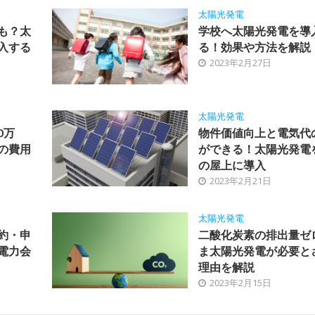
太陽光発電
も？太
学校へ太陽光発電を導
入する
る！効果や方法を解説
2023年2月27日
太陽光発電
0万
物件価値向上と電気代
の費用
ができる！太陽光発電
の屋上に導入
2023年2月21日
太陽光発電
約・申
二酸化炭素の排出量ゼ
電力会
ま太陽光発電が必要と
理由を解説
2023年2月15日