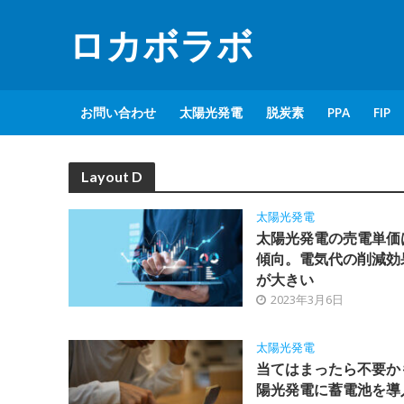
ロカボラボ
お問い合わせ
太陽光発電
脱炭素
PPA
FIP
Layout D
太陽光発電
太陽光発電の売電単価
傾向。電気代の削減効
が大きい
2023年3月6日
太陽光発電
当てはまったら不要か
陽光発電に蓄電池を導