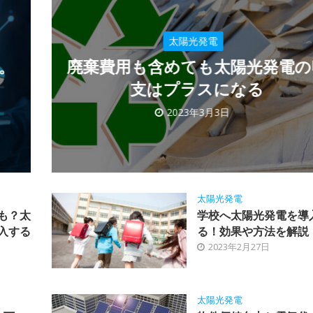
太陽光発電
。
廃棄費用も含めても太陽光発電の
支はプラスになる
2023年3月3日
太陽光発電
も？太
学校へ太陽光発電を導
入する
る！効果や方法を解説
2023年2月27日
太陽光発電