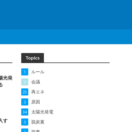
Topics
ルール
1
陽光発
会議
2
る
再エネ
25
原因
3
太陽光発電
34
入す
脱炭素
3
辞書