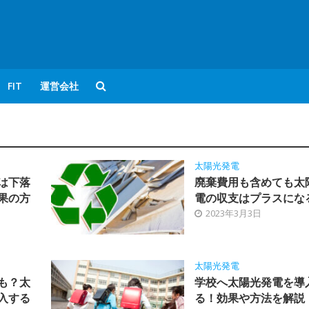
FIT
運営会社
太陽光発電
は下落
廃棄費用も含めても太
果の方
電の収支はプラスにな
2023年3月3日
太陽光発電
も？太
学校へ太陽光発電を導
入する
る！効果や方法を解説