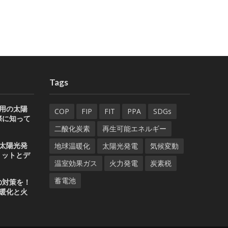
Tags
用の太陽
COP
FIP
FIT
PPA
SDGs
際に知って
二酸化炭素
再生可能エネルギー
太陽光発
地球温暖化
太陽光発電
気候変動
リットとデ
温室効果ガス
火力発電
炭素税
蓄電池
の対策を！
暖化と火