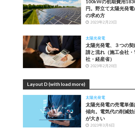
100kWの初期費用183
円。野立て太陽光発電
の求め方
2023年2月23日
太陽光発電
太陽光発電、３つの契
請と流れ（施工会社・
社・経産省）
2023年2月20日
Layout D (with load more)
太陽光発電
太陽光発電の売電単価
傾向。電気代の削減効
が大きい
2023年3月6日