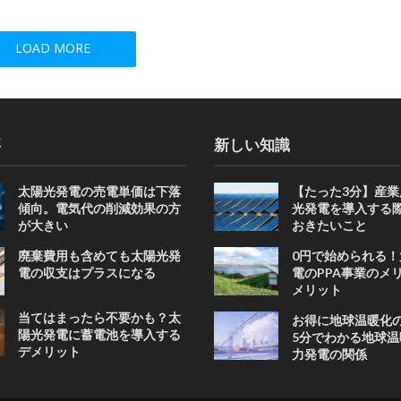
LOAD MORE
事
新しい知識
太陽光発電の売電単価は下落
【たった3分】産業
傾向。電気代の削減効果の方
光発電を導入する
が大きい
おきたいこと
廃棄費用も含めても太陽光発
0円で始められる！
電の収支はプラスになる
電のPPA事業のメ
メリット
当てはまったら不要かも？太
お得に地球温暖化
陽光発電に蓄電池を導入する
5分でわかる地球温
デメリット
力発電の関係