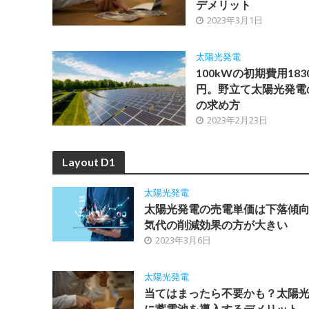
デメリット
2023年3月1日
太陽光発電
100kWの初期費用183
円。野立て太陽光発電
の求め方
2023年2月23日
Layout D1
太陽光発電
太陽光発電の売電単価は下落傾
気代の削減効果の方が大きい
2023年3月6日
太陽光発電
当てはまったら不要かも？太陽
に蓄電池を導入するデメリット