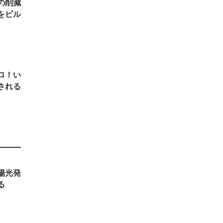
の削減
をビル
ロ！い
される
陽光発
る