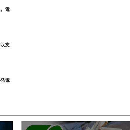
向。電
の収支
光発電