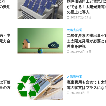
0万
物件価値向上と電気代
の費用
ができる！太陽光発電
の屋上に導入
2023年2月21日
太陽光発電
約・申
二酸化炭素の排出量ゼ
電力会
ま太陽光発電が必要と
理由を解説
2023年2月15日
太陽光発電
は下落
廃棄費用も含めても太
果の方
電の収支はプラスにな
2023年3月3日