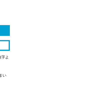
数字よ
まい