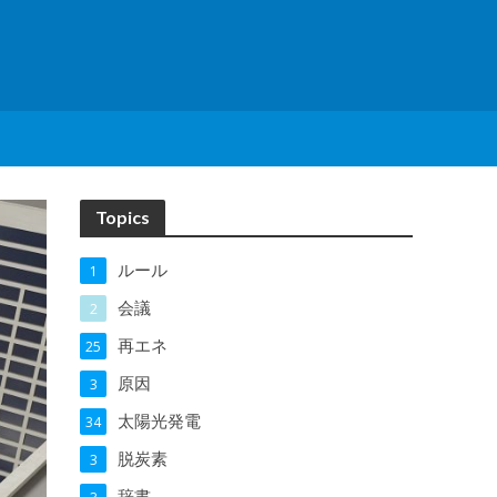
Topics
ルール
1
会議
2
再エネ
25
原因
3
太陽光発電
34
脱炭素
3
辞書