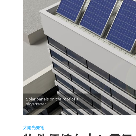
Solar panels on the roof of a
skyscraper.
太陽光発電