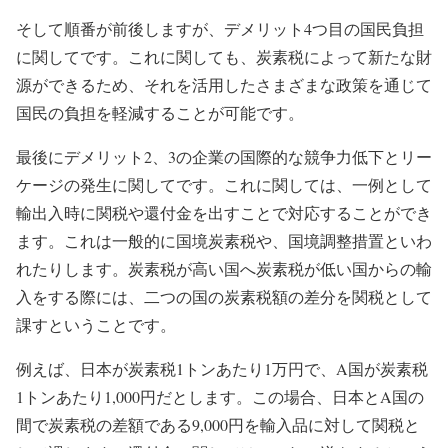
そして順番が前後しますが、デメリット4つ目の国民負担
に関してです。これに関しても、炭素税によって新たな財
源ができるため、それを活用したさまざまな政策を通じて
国民の負担を軽減することが可能です。
最後にデメリット2、3の企業の国際的な競争力低下とリー
ケージの発生に関してです。これに関しては、一例として
輸出入時に関税や還付金を出すことで対応することができ
ます。これは一般的に国境炭素税や、国境調整措置といわ
れたりします。炭素税が高い国へ炭素税が低い国からの輸
入をする際には、二つの国の炭素税額の差分を関税として
課すということです。
例えば、日本が炭素税1トンあたり1万円で、A国が炭素税
1トンあたり1,000円だとします。この場合、日本とA国の
間で炭素税の差額である9,000円を輸入品に対して関税と