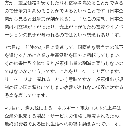
方が、製品価格を安くしたり利益率を高めることができる
ので競争力を高めることができるということです（日本企
業から見ると競争力が削がれる）。またこの結果、日本企
業は利益率が下がったり、売上が下がるため投資やイノベ
ーションの原子が奪われるのではという懸念もあります。
3つ目は、前述の2点目に関連して、国際的な競争力の低下
を避けるために企業が生産活動を国外に移転してしまい、
その結果世界全体で見た炭素排出量の削減に寄与しないの
ではないかという点です。これをリーケージと言います。
リーケージは「漏れる」という意味ですが、炭素排出が規
制の緩い国に漏れ出てしまい改善がされない状況に対する
懸念を表しています。
4つ目は、炭素税によるエネルギー・電力コストの上昇は
企業の販売する製品・サービスの価格に転嫁されるため、
最終消費者である国民生活への影響も懸念されています。