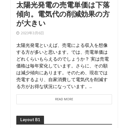
太陽光発電の売電単価は下落
す
廃
傾向。電気代の削減効果の方
電
が大きい
20
2023年3月6日
法を
太陽
安全
費用
太陽光発電といえば、売電による収入を想像
。そ
てい
する方が多いと思います。では、売電単価は
一つ
いる
どれくらいもらえるのでしょうか？ 実は売電
発電
価格は毎年変化しています。さらに、その額
お金
は減少傾向にあります。そのため、現在では
売電するより、自家消費して電気代を削減す
る方がお得な状況になっています。...
READ MORE
Layout B1