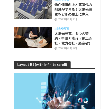
物件価値向上と電気代の
削減ができる！太陽光発
電をビルの屋上に導入
2023年2月21日
太陽光発電
太陽光発電、３つの契
約・申請と流れ（施工会
社・電力会社・経産省）
2023年2月20日
Layout B1 (with infinite scroll)