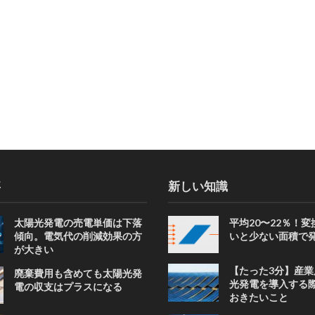
事
新しい知識
太陽光発電の売電単価は下落
平均20〜22％！
傾向。電気代の削減効果の方
いと少ない面積で
が大きい
【たった3分】産業
廃棄費用も含めても太陽光発
光発電を導入する
電の収支はプラスになる
おきたいこと