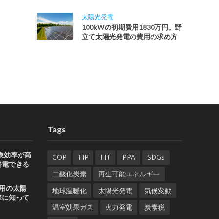
太陽光発電
100kWの初期費用1830万円。野
立て太陽光発電の費用の求め方
Tags
変換効率が高
COP
FIP
FIT
PPA
SDGs
発電できる
二酸化炭素
再生可能エネルギー
用の太陽
地球温暖化
太陽光発電
気候変動
際に知って
温室効果ガス
火力発電
炭素税