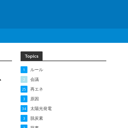
Topics
ルール
1
、
会議
2
再エネ
25
原因
3
太陽光発電
34
脱炭素
3
辞書