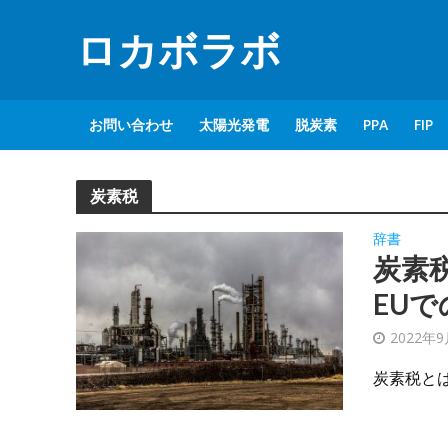
ロカボラボ
お問い合わせ
太陽光発電
脱炭素
PPA
FIP
炭素税
辞書
炭素
EU
2022年
炭素税とは