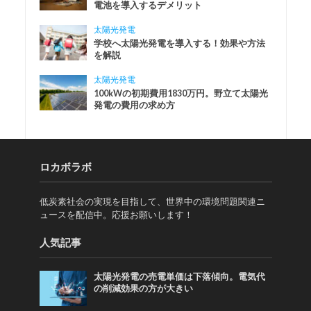
電池を導入するデメリット
太陽光発電
学校へ太陽光発電を導入する！効果や方法
を解説
太陽光発電
100kWの初期費用1830万円。野立て太陽光
発電の費用の求め方
ロカボラボ
低炭素社会の実現を目指して、世界中の環境問題関連ニ
ュースを配信中。応援お願いします！
人気記事
太陽光発電の売電単価は下落傾向。電気代
の削減効果の方が大きい