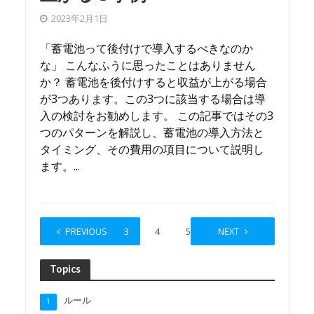
2023年2月1日
「蓄電池って後付けで導入するべきなのか
な」 こんなふうに思ったことはありません
か？ 蓄電池を後付けすると収益が上がる場合
が3つあります。この3つに該当する場合は導
入の検討をお勧めします。 この記事ではその3
つのパターンを解説し、蓄電池の導入方法と
タイミング、その費用の項目について説明し
ます。...
1
PREVIOUS
2
3
4
5
…
NEXT
7
Topics
ルール
1