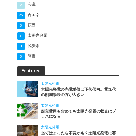
会議
2
再エネ
25
原因
3
太陽光発電
34
脱炭素
3
辞書
3
Featured
太陽光発電
太陽光発電の売電単価は下落傾向。電気代
の削減効果の方が大きい
太陽光発電
廃棄費用も含めても太陽光発電の収支はプ
ラスになる
太陽光発電
当てはまったら不要かも？太陽光発電に蓄