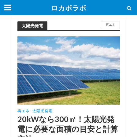
ロカボラボ
再エネ
太陽光発電
再エネ
太陽光発電
•
20kWなら300㎡！太陽光発
電に必要な面積の目安と計算