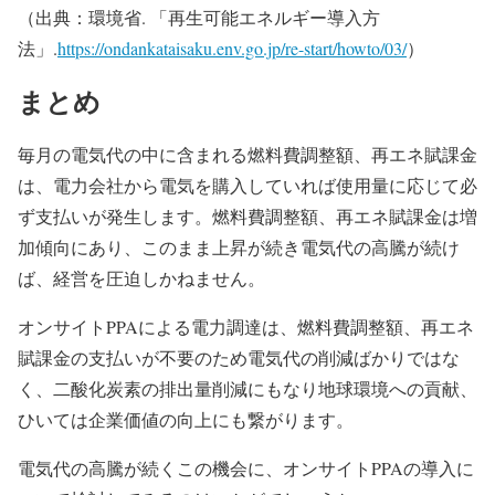
（出典：環境省. 「再生可能エネルギー導入方
法」.
https://ondankataisaku.env.go.jp/re-start/howto/03/
）
まとめ
毎月の電気代の中に含まれる燃料費調整額、再エネ賦課金
は、電力会社から電気を購入していれば使用量に応じて必
ず支払いが発生します。燃料費調整額、再エネ賦課金は増
加傾向にあり、このまま上昇が続き電気代の高騰が続け
ば、経営を圧迫しかねません。
オンサイトPPAによる電力調達は、燃料費調整額、再エネ
賦課金の支払いが不要のため電気代の削減ばかりではな
く、二酸化炭素の排出量削減にもなり地球環境への貢献、
ひいては企業価値の向上にも繋がります。
電気代の高騰が続くこの機会に、オンサイトPPAの導入に