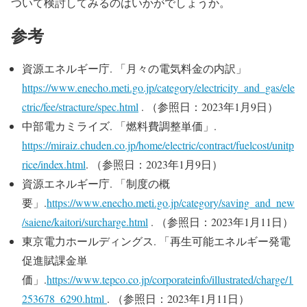
ついて検討してみるのはいかがでしょうか。
参考
資源エネルギー庁. 「月々の電気料金の内訳」
https://www.enecho.meti.go.jp/category/electricity_and_gas/ele
ctric/fee/stracture/spec.html
. （参照日：2023年1月9日）
中部電カミライズ. 「燃料費調整単価」.
https://miraiz.chuden.co.jp/home/electric/contract/fuelcost/unitp
rice/index.html
. （参照日：2023年1月9日）
資源エネルギー庁. 「制度の概
要」.
https://www.enecho.meti.go.jp/category/saving_and_new
/saiene/kaitori/surcharge.html
. （参照日：2023年1月11日）
東京電力ホールディングス. 「再生可能エネルギー発電
促進賦課金単
価」.
https://www.tepco.co.jp/corporateinfo/illustrated/charge/1
253678_6290.html
. （参照日：2023年1月11日）