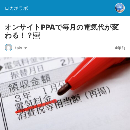
ロカボラボ
オンサイトPPAで毎月の電気代が変
わる！？￼
takuto
4年前