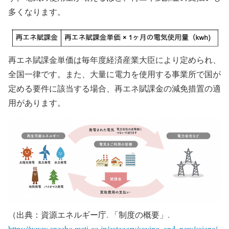
多くなります。
再エネ賦課金単価は毎年度経済産業大臣により定められ、
全国一律です。また、大量に電力を使用する事業所で国が
定める要件に該当する場合、再エネ賦課金の減免措置の適
用があります。
（出典：資源エネルギー庁. 「制度の概要」.
https://www.enecho.meti.go.jp/category/saving_and_new/saiene/