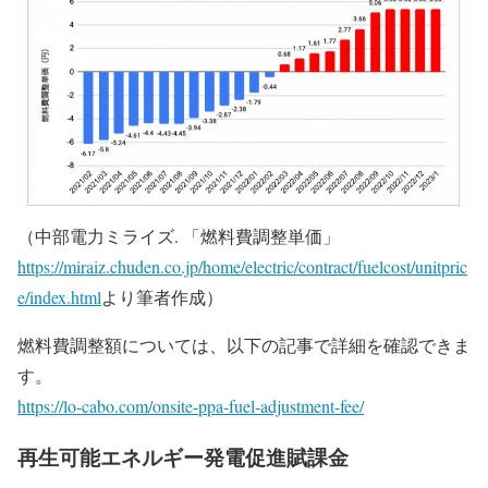
（中部電力ミライズ. 「燃料費調整単価」
https://miraiz.chuden.co.jp/home/electric/contract/fuelcost/unitpric
e/index.html
より筆者作成）
燃料費調整額については、以下の記事で詳細を確認できま
す。
https://lo-cabo.com/onsite-ppa-fuel-adjustment-fee/
再生可能エネルギー発電促進賦課金