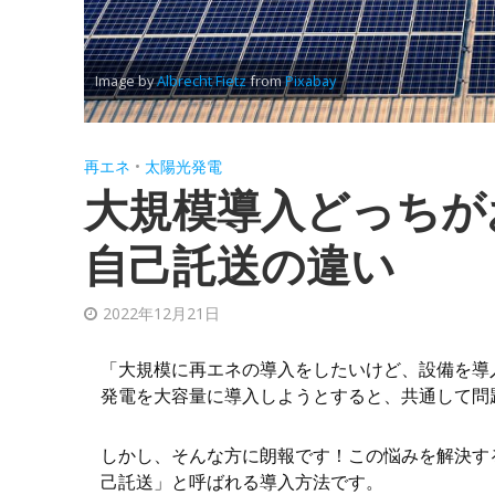
Image by
Albrecht Fietz
from
Pixabay
再エネ
•
太陽光発電
大規模導入どっちが
自己託送の違い
2022年12月21日
「大規模に再エネの導入をしたいけど、設備を導
発電を大容量に導入しようとすると、共通して問
しかし、そんな方に朗報です！この悩みを解決す
己託送」と呼ばれる導入方法です。