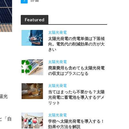
3
Featured
太陽光発電
太陽光発電の売電単価は下落傾
向。電気代の削減効果の方が大
きい
太陽光発電
廃棄費用も含めても太陽光発電
の収支はプラスになる
太陽光発電
当てはまったら不要かも？太陽
陽光
光発電に蓄電池を導入するデメ
リット
太陽光発電
と「自
学校へ太陽光発電を導入する！
効果や方法を解説