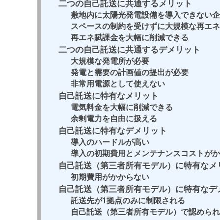
二つの自己託送に共通するメリット
敷地内に太陽光発電設備を導入できない企
スペースの制約を受けずに大規模な再エネ
再エネ賦課金を大幅に削減できる
二つの自己託送に共通するデメリット
大規模な発電所が必要
発電と需要の計画値の提出が必要
非常用電源として使えない
自己託送に特有なメリット
電気料金を大幅に削減できる
余剰電力を自由に扱える
自己託送に特有なデメリット
導入のハードルが高い
導入の初期費用とメンテナンスコストがか
自己託送（第三者所有モデル）に特有なメ
初期費用がかからない
自己託送（第三者所有モデル）に特有なデ
託送先が1拠点のみに制限される
自己託送（第三者所有モデル）で認められ