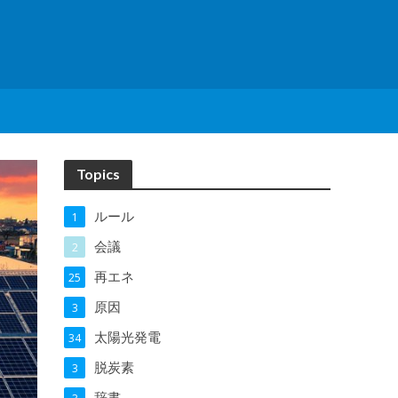
Topics
ルール
1
会議
2
再エネ
25
原因
3
太陽光発電
34
脱炭素
3
辞書