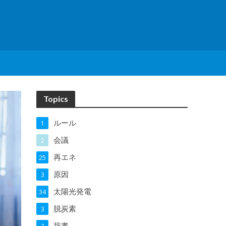
Topics
ルール
1
会議
2
再エネ
25
原因
3
太陽光発電
34
脱炭素
3
辞書