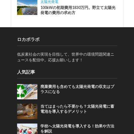
太陽光発電
100kWの初期費用1830万円。野立て太陽光
発電の費用の求め方
ロカボラボ
低炭素社会の実現を目指して、世界中の環境問題関連ニ
ュースを配信中。応援お願いします！
人気記事
廃棄費用も含めても太陽光発電の収支はプ
ラスになる
当てはまったら不要かも？太陽光発電に蓄
電池を導入するデメリット
学校へ太陽光発電を導入する！効果や方法
を解説