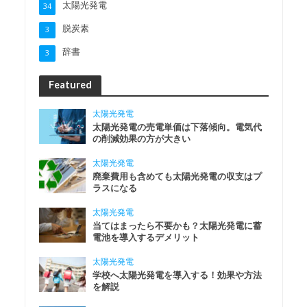
太陽光発電
34
脱炭素
3
辞書
3
Featured
太陽光発電
太陽光発電の売電単価は下落傾向。電気代
の削減効果の方が大きい
太陽光発電
廃棄費用も含めても太陽光発電の収支はプ
ラスになる
太陽光発電
当てはまったら不要かも？太陽光発電に蓄
電池を導入するデメリット
太陽光発電
学校へ太陽光発電を導入する！効果や方法
を解説