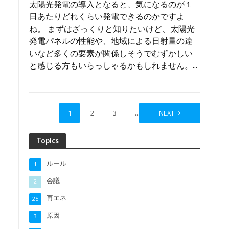
太陽光発電の導入となると、気になるのが１
日あたりどれくらい発電できるのかですよ
ね。 まずはざっくりと知りたいけど、太陽光
発電パネルの性能や、地域による日射量の違
いなど多くの要素が関係しそうでむずかしい
と感じる方もいらっしゃるかもしれません。...
1
2
3
…
5
NEXT
Topics
ルール
1
会議
2
再エネ
25
原因
3