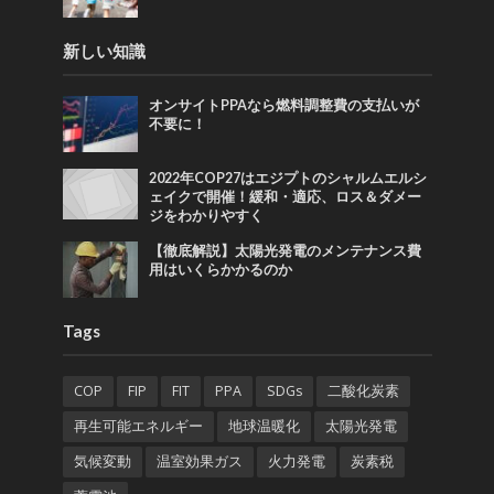
新しい知識
オンサイトPPAなら燃料調整費の支払いが
不要に！
2022年COP27はエジプトのシャルムエルシ
ェイクで開催！緩和・適応、ロス＆ダメー
ジをわかりやすく
【徹底解説】太陽光発電のメンテナンス費
用はいくらかかるのか
Tags
COP
FIP
FIT
PPA
SDGs
二酸化炭素
再生可能エネルギー
地球温暖化
太陽光発電
気候変動
温室効果ガス
火力発電
炭素税