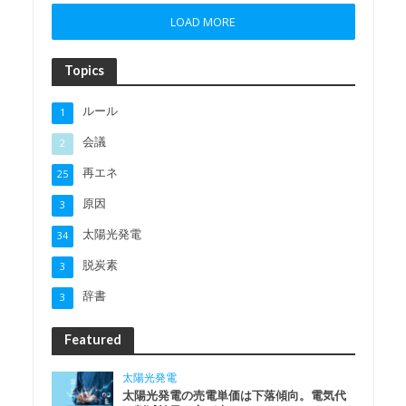
LOAD MORE
Topics
ルール
1
会議
2
再エネ
25
原因
3
太陽光発電
34
脱炭素
3
辞書
3
Featured
太陽光発電
太陽光発電の売電単価は下落傾向。電気代