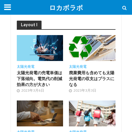
ロカボラボ
Layout I
太陽光発電
太陽光発電
廃棄費用も含めても太陽
太陽光発電の売電単価は
光発電の収支はプラスに
下落傾向。電気代の削減
なる
効果の方が大きい
2023年3月3日
2023年3月6日
太陽光発電
太陽光発電