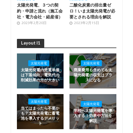
太陽光発電、３つの契
二酸化炭素の排出量ゼ
約・申請と流れ（施工会
ロ！いま太陽光発電が必
社・電力会社・経産省）
要とされる理由を解説
2023年2月20日
2023年2月15日
Layout I1
太陽光発電
太陽光発電
太陽光発電の売電単価
廃棄費用も含めても太
は下落傾向。電気代の
陽光発電の収支はプラ
削減効果の方が大きい
スになる
太陽光発電
太陽光発電
当てはまったら不要か
学校へ太陽光発電を導
も？太陽光発電に蓄電
入する！効果や方法を
池を導入するデメリッ
解説
ト