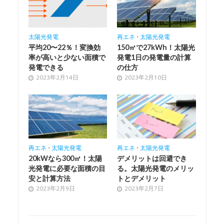
太陽光発電
再エネ
•
太陽光発電
平均20〜22％！変換効
150㎡で27kWh！太陽光
率が高いと少ない面積で
発電1日の発電量の計算
発電できる
の仕方
2023年2月14日
2023年2月10日
再エネ
•
太陽光発電
再エネ
•
太陽光発電
20kWなら300㎡！太陽
デメリットは回避でき
光発電に必要な面積の目
る。太陽光発電のメリッ
安と計算方法
トとデメリット
2023年2月9日
2023年2月7日