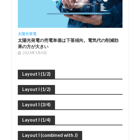
太陽光
太陽光発電
要と
廃棄
太陽光発電の売電単価は下落傾向。電気代の削減効
る
果の方が大きい
20
2023年3月6日
Layout I (1/2)
Layout I (1/2)
Layout I (3/4)
Layout I (1/4)
Layout I (combined with J)