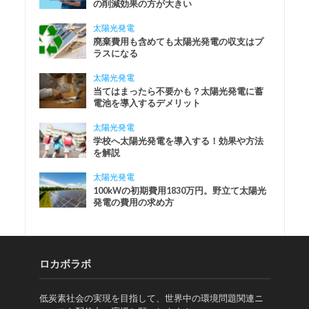
の削減効果の方が大きい
太陽光発電
廃棄費用も含めても太陽光発電の収支はプ
ラスになる
太陽光発電
当てはまったら不要かも？太陽光発電に蓄
電池を導入するデメリット
太陽光発電
学校へ太陽光発電を導入する！効果や方法
を解説
太陽光発電
100kWの初期費用1830万円。野立て太陽光
発電の費用の求め方
ロカボラボ
低炭素社会の実現を目指して、世界中の環境問題関連ニ