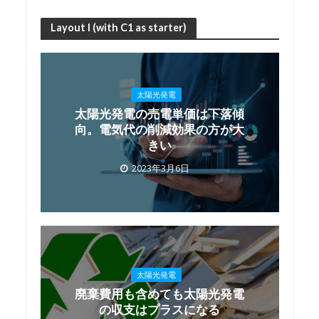
Layout I (with C1 as starter)
太陽光発電
太陽光発電の売電単価は下落傾
向。電気代の削減効果の方が大
きい
2023年3月6日
太陽光発電
廃棄費用も含めても太陽光発電
の収支はプラスになる