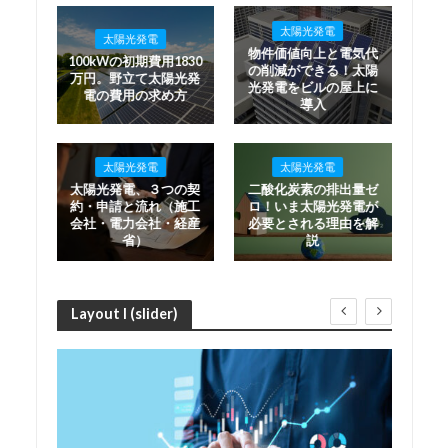
太陽光発電
太陽光発電
物件価値向上と電気代
100kWの初期費用1830
の削減ができる！太陽
万円。野立て太陽光発
光発電をビルの屋上に
電の費用の求め方
導入
太陽光発電
太陽光発電
太陽光発電、３つの契
二酸化炭素の排出量ゼ
約・申請と流れ（施工
ロ！いま太陽光発電が
会社・電力会社・経産
必要とされる理由を解
省）
説
Layout I (slider)