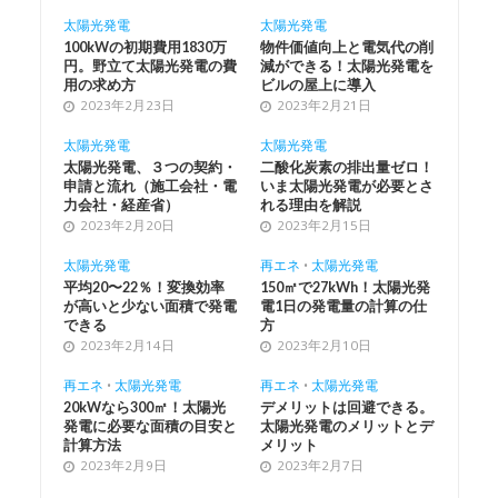
太陽光発電
太陽光発電
100kWの初期費用1830万
物件価値向上と電気代の削
円。野立て太陽光発電の費
減ができる！太陽光発電を
用の求め方
ビルの屋上に導入
2023年2月23日
2023年2月21日
太陽光発電
太陽光発電
太陽光発電、３つの契約・
二酸化炭素の排出量ゼロ！
申請と流れ（施工会社・電
いま太陽光発電が必要とさ
力会社・経産省）
れる理由を解説
2023年2月20日
2023年2月15日
太陽光発電
再エネ
•
太陽光発電
平均20〜22％！変換効率
150㎡で27kWh！太陽光発
が高いと少ない面積で発電
電1日の発電量の計算の仕
できる
方
2023年2月14日
2023年2月10日
再エネ
•
太陽光発電
再エネ
•
太陽光発電
20kWなら300㎡！太陽光
デメリットは回避できる。
発電に必要な面積の目安と
太陽光発電のメリットとデ
計算方法
メリット
2023年2月9日
2023年2月7日